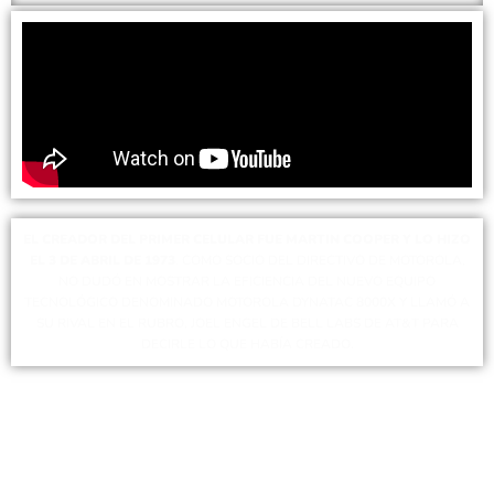
EL CREADOR DEL PRIMER CELULAR FUE MARTIN COOPER Y LO HIZO
EL 3 DE ABRIL DE 1973
. COMO SOCIO DEL DIRECTIVO DE MOTOROLA,
NO DUDÓ EN MOSTRAR LA EFICIENCIA DEL NUEVO EQUIPO
TECNOLÓGICO DENOMINADO MOTOROLA DYNATAC 8000X Y LLAMÓ A
SU RIVAL EN EL RUBRO, JOEL ENGEL DE BELL LABS DE AT&T PARA
DECIRLE LO QUE HABÍA CREADO.