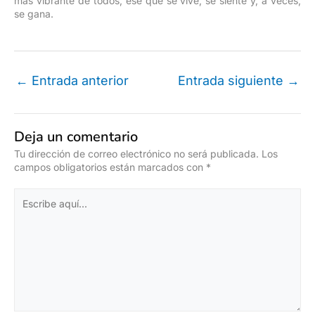
más vibrante de todos, ese que se vive, se siente y, a veces,
se gana.
←
Entrada anterior
Entrada siguiente
→
Deja un comentario
Tu dirección de correo electrónico no será publicada.
Los
campos obligatorios están marcados con
*
Escribe
aquí...